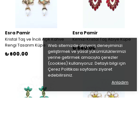
Esra Pamir
Esra Pamir
Kristal Taş ve İncili Açık Kahve
Kırmızı Kristal Taş Abiye Küpe
Rengi Tasarım Küpe
Web sitemizde alışveriş deneyiminizi
₺ 540.00
geliştirmek ve yasal yükümlülüklerimizi
₺ 600.00
yerine getirmek amacıyla çerezler
(cookies) kullanıyoruz. Detaylı bilgi için
Çerez Politikası
sayfasını ziyaret
edebilirsiniz.
Anladım
Esra Pamir
Esra Pamir