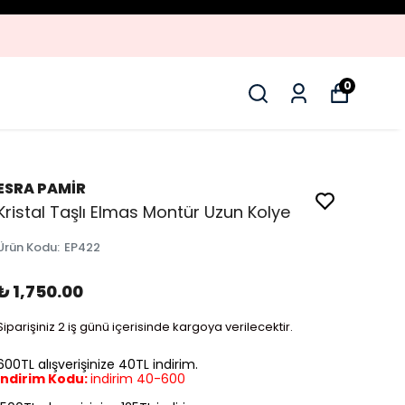
0
ESRA PAMİR
Kristal Taşlı Elmas Montür Uzun Kolye
Ürün Kodu
:
EP422
₺ 1,750.00
Siparişiniz 2 iş günü içerisinde kargoya verilecektir.
600TL alışverişinize 40TL indirim.
İndirim Kodu:
indirim 40-600