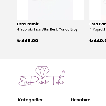
Esra Pamir
Esra Pa
4 Yapraklı İncili Altın Renk Yonca Broş
4 Yaprakl
₺ 440.00
₺ 440.
Kategoriler
Hesabım