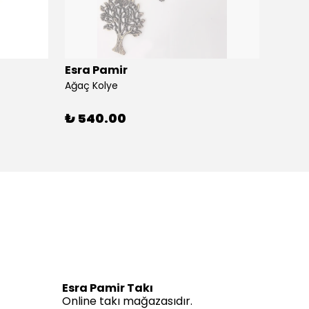
Esra Pamir
Esra 
Ağaç Kolye
Ahtapo
₺ 540.00
₺ 59
Esra Pamir Takı
Online takı mağazasıdır.