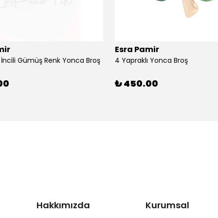
mir
Esra Pamir
ı İncili Gümüş Renk Yonca Broş
4 Yapraklı Yonca Broş
00
₺ 450.00
Hakkımızda
Kurumsal