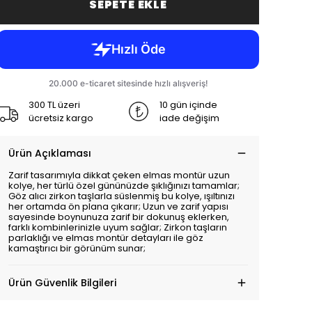
SEPETE EKLE
300 TL üzeri
10 gün içinde
ücretsiz kargo
iade değişim
Ürün Açıklaması
Zarif tasarımıyla dikkat çeken elmas montür uzun
kolye, her türlü özel gününüzde şıklığınızı tamamlar;
Göz alıcı zirkon taşlarla süslenmiş bu kolye, ışıltınızı
her ortamda ön plana çıkarır; Uzun ve zarif yapısı
sayesinde boynunuza zarif bir dokunuş eklerken,
farklı kombinlerinizle uyum sağlar; Zirkon taşların
parlaklığı ve elmas montür detayları ile göz
kamaştırıcı bir görünüm sunar;
Ürün Güvenlik Bilgileri