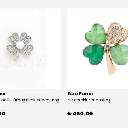
mir
Esra Pamir
ı İncili Gümüş Renk Yonca Broş
4 Yapraklı Yonca Broş
00
₺ 450.00