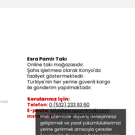
Esra Pamir Takı
Online takı mağazasıdır.
Şahıs işletmesi olarak Konya'da
faaliyet göstermektedir.
Türkiye'nin her yerine güvenli kargo
ile gönderim yapılmaktadır.
Sorularınız için:
mesi
Telefon:
0 (532) 233 93 60
E-posta:
bilgi@esrapamirtaki.com
Instagram:
@esrapamirtaki
Web sitemizde alışveriş deneyiminizi
geliştirmek ve yasal yükümlülüklerimizi
yerine getirmek amacıyla çerezler