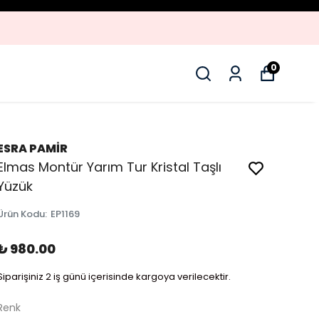
YENI SEZON ÜRÜNLER
0
ESRA PAMİR
Elmas Montür Yarım Tur Kristal Taşlı
Yüzük
Ürün Kodu
:
EP1169
₺ 980.00
Siparişiniz 2 iş günü içerisinde kargoya verilecektir.
Renk