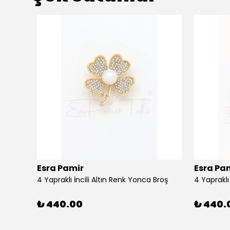
ükendi
Esra Pamir
Esra Pa
4 Yapraklı İncili Altın Renk Yonca Broş
4 Yaprakl
₺ 440.00
₺ 440.