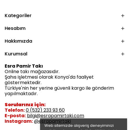
Kategoriler
Hesabım
Hakkımızda
Kurumsal
Esra Pamir Takı
Online takı mağazasıdır.
Şahıs işletmesi olarak Konya'da faaliyet
göstermektedir.
Türkiye'nin her yerine güvenli kargo ile gönderim
yapılmaktadır.
Sorularınız için:
Telefon:
0 (532) 233 93 60
E-posta:
bilgi@esrapamirtaki.com
Instagram:
@esrapamirtaki
Web sitemizde alışveriş deneyiminizi