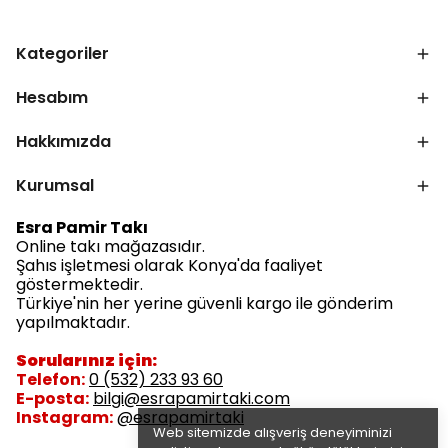
Kategoriler
Hesabım
Hakkımızda
Kurumsal
Esra Pamir Takı
Online takı mağazasıdır.
Şahıs işletmesi olarak Konya'da faaliyet
göstermektedir.
Türkiye'nin her yerine güvenli kargo ile gönderim
yapılmaktadır.
Sorularınız için:
Telefon:
0 (532) 233 93 60
E-posta:
bilgi@esrapamirtaki.com
Instagram:
@esrapamirtaki
Web sitemizde alışveriş deneyiminizi