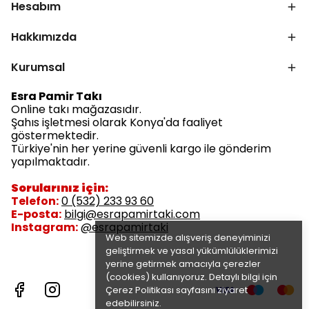
Hesabım
Hakkımızda
Kurumsal
Esra Pamir Takı
Online takı mağazasıdır.
Şahıs işletmesi olarak Konya'da faaliyet
göstermektedir.
Türkiye'nin her yerine güvenli kargo ile gönderim
yapılmaktadır.
Sorularınız için:
Telefon:
0 (532) 233 93 60
E-posta:
bilgi@esrapamirtaki.com
Instagram:
@esrapamirtaki
Web sitemizde alışveriş deneyiminizi
geliştirmek ve yasal yükümlülüklerimizi
yerine getirmek amacıyla çerezler
(cookies) kullanıyoruz. Detaylı bilgi için
Çerez Politikası
sayfasını ziyaret
edebilirsiniz.