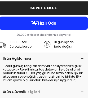
SEPETE EKLE
300 TL üzeri
10 gün içinde
ücretsiz kargo
iade değişim
Ürün Açıklaması
- Zarif gümüş rengi tasarımıyla her kıyafetinize şıklık
katacak.; - Renkli kristal taş detayları ile göz alıcı bir
parlaklık sunar.; - Her yaş grubuna hitap eden, şık bir
aksesuar seçeneğidir.; uzatma zinciri ile birlikte 15 -
20 cm çevre ölçüsündeki bilekler için uygundur.;
Ürün Güvenlik Bilgileri