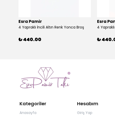
Esra Pamir
Esra Pa
4 Yapraklı İncili Altın Renk Yonca Broş
4 Yaprakl
₺ 440.00
₺ 440.
Kategoriler
Hesabım
Anasayfa
Giriş Yap