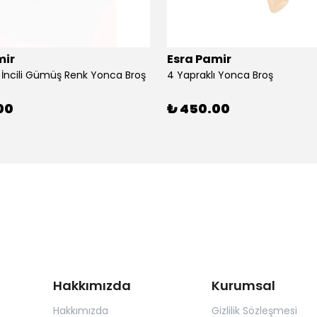
mir
Esra Pamir
ı İncili Gümüş Renk Yonca Broş
4 Yapraklı Yonca Broş
00
₺ 450.00
Hakkımızda
Kurumsal
Hakkımızda
Gizlilik Sözleşmesi