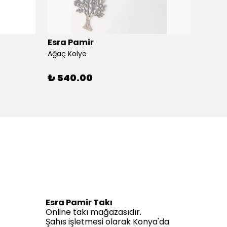
Esra Pamir
Esra 
Ağaç Kolye
Ahtapo
₺ 540.00
₺ 59
Esra Pamir Takı
Online takı mağazasıdır.
Şahıs işletmesi olarak Konya'da