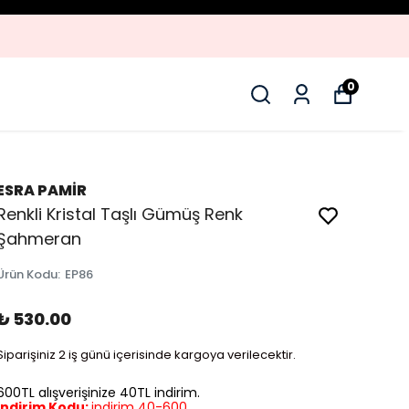
0
ESRA PAMİR
Renkli Kristal Taşlı Gümüş Renk
Şahmeran
Ürün Kodu
:
EP86
₺ 530.00
Siparişiniz 2 iş günü içerisinde kargoya verilecektir.
600TL alışverişinize 40TL indirim.
İndirim Kodu:
indirim 40-600