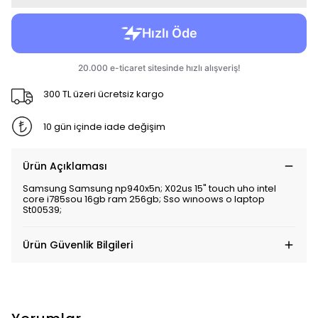
300 TL üzeri ücretsiz kargo
10 gün içinde iade değişim
Ürün Açıklaması
Samsung Samsung np940x5n; X02us 15" touch uho intel
core i785sou 16gb ram 256gb; Sso wınoows o laptop
St00539;
Ürün Güvenlik Bilgileri