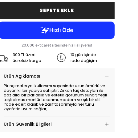
SEPETE EKLE
300 TL üzeri
10 gün içinde
ücretsiz kargo
iade değişim
Ürün Açıklaması
Pirinç materyal kullanımı sayesinde uzun ömürlü ve
dayanıklı bir yapıya sahiptir; Zirkon taş detayları ile
göz alıcı bir parlaklık ve estetik görünüm sunar; Yeşil
taşlı elmas montür tasarımı, modern ve şık bir stil
ifade eder; Klasik ve zarif tasarımıyla her türlü
kıyafetle uyum sağlar;
Ürün Güvenlik Bilgileri