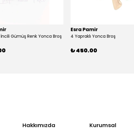
mir
Esra Pamir
ı İncili Gümüş Renk Yonca Broş
4 Yapraklı Yonca Broş
00
₺ 450.00
Hakkımızda
Kurumsal