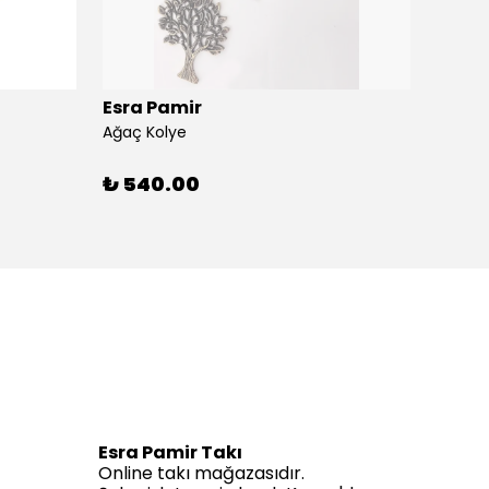
Esra Pamir
Esra 
Ağaç Kolye
Ahtapo
₺ 540.00
₺ 59
Esra Pamir Takı
Online takı mağazasıdır.