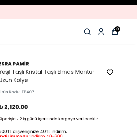
0
ESRA PAMİR
Yeşil Taşlı Kristal Taşlı Elmas Montür
Uzun Kolye
Ürün Kodu
:
EP407
₺ 2,120.00
Siparişiniz 2 iş günü içerisinde kargoya verilecektir.
600TL alışverişinize 40TL indirim.
İndirim Kodu:
indirim 40-600