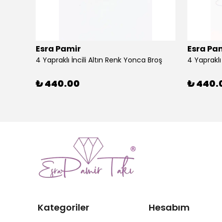
Esra Pamir
Esra Pa
4 Yapraklı İncili Altın Renk Yonca Broş
4 Yaprakl
₺ 440.00
₺ 440.
Kategoriler
Hesabım