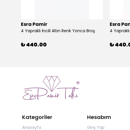
Esra Pamir
Esra Pa
4 Yapraklı İncili Altın Renk Yonca Broş
4 Yaprakl
₺ 440.00
₺ 440.
Kategoriler
Hesabım
Anasayfa
Giriş Yap