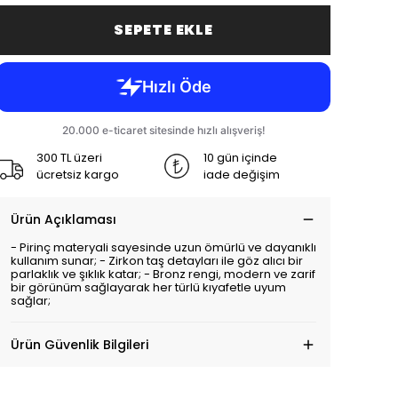
SEPETE EKLE
300 TL üzeri
10 gün içinde
ücretsiz kargo
iade değişim
Ürün Açıklaması
- Pirinç materyali sayesinde uzun ömürlü ve dayanıklı
kullanım sunar; - Zirkon taş detayları ile göz alıcı bir
parlaklık ve şıklık katar; - Bronz rengi, modern ve zarif
bir görünüm sağlayarak her türlü kıyafetle uyum
sağlar;
Ürün Güvenlik Bilgileri