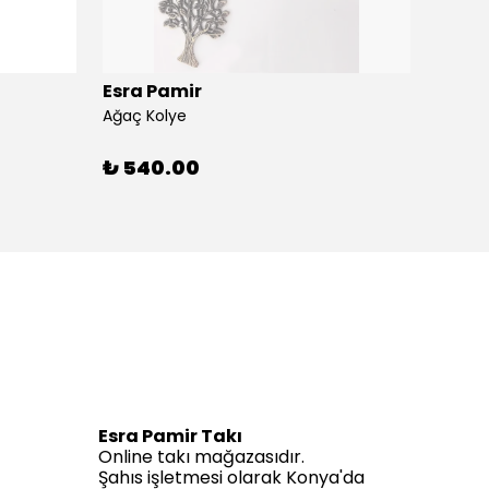
Esra Pamir
Esra 
Ağaç Kolye
Ahtapo
₺ 540.00
₺ 59
Esra Pamir Takı
Online takı mağazasıdır.
Şahıs işletmesi olarak Konya'da