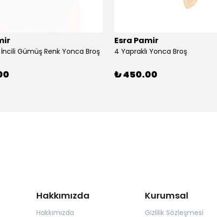
mir
Esra Pamir
ı İncili Gümüş Renk Yonca Broş
4 Yapraklı Yonca Broş
00
₺ 450.00
Hakkımızda
Kurumsal
Hakkımızda
Gizlilik Sözleşmesi