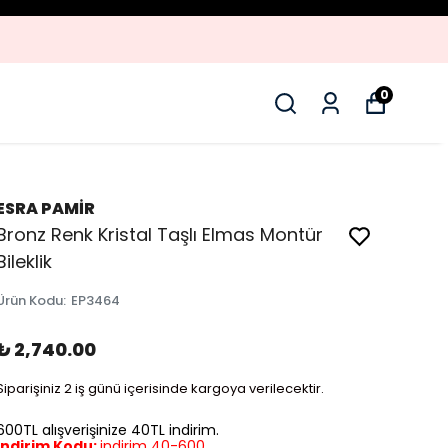
0
ESRA PAMİR
Bronz Renk Kristal Taşlı Elmas Montür
Bileklik
Ürün Kodu
:
EP3464
₺ 2,740.00
Siparişiniz 2 iş günü içerisinde kargoya verilecektir.
600TL alışverişinize 40TL indirim.
İndirim Kodu:
indirim 40-600