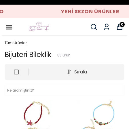
YENI SEZON ÜRÜNLER
0
Tüm Ürünler
Bijuteri Bileklik
83
ürün
Sırala