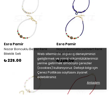
Esra Pamir
Esra Pamir
Nazar Boncuklu Beyaz Renk
Nazar Boncuklu Lacivert Renk
Bileklik Seti
Bileklik Seti
Web sitemizde alışveriş deneyiminizi
geliştirmek ve yasal yükümlülüklerimizi
₺ 225.00
₺ 225.00
yerine getirmek amacıyla çerezler
(cookies) kullanıyoruz. Detaylı bilgi için
Çerez Politikası
sayfasını ziyaret
edebilirsiniz.
Anladım