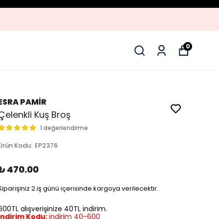
0
ESRA PAMİR
Çelenkli Kuş Broş
1 değerlendirme
Ürün Kodu
:
EP2376
₺ 470.00
Siparişiniz 2 iş günü içerisinde kargoya verilecektir.
600TL alışverişinize 40TL indirim.
İndirim Kodu:
indirim 40-600