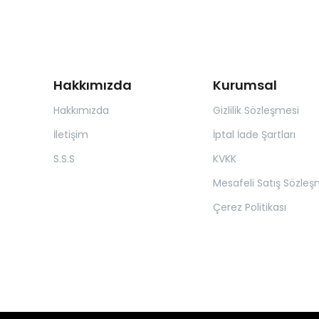
Hakkımızda
Kurumsal
Hakkımızda
Gizlilik Sözleşmesi
İletişim
İptal İade Şartları
S.S.S
KVKK
Mesafeli Satış Sözleş
Çerez Politikası