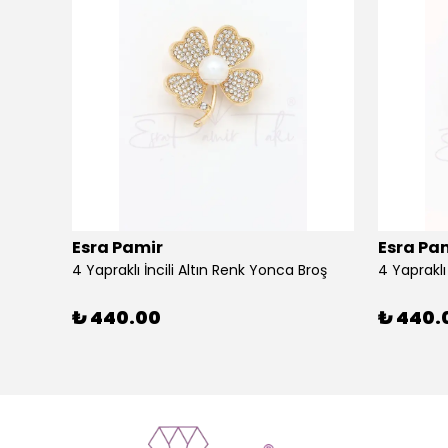
Esra Pamir
Esra Pa
4 Yapraklı İncili Altın Renk Yonca Broş
4 Yaprakl
₺ 440.00
₺ 440.