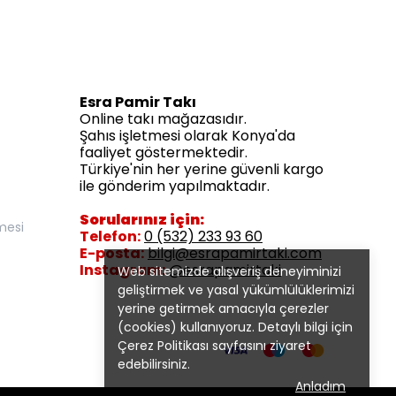
Esra Pamir Takı
Online takı mağazasıdır.
Şahıs işletmesi olarak Konya'da
faaliyet göstermektedir.
Türkiye'nin her yerine güvenli kargo
ile gönderim yapılmaktadır.
Sorularınız için:
mesi
Telefon:
0 (532) 233 93 60
E-posta:
bilgi@esrapamirtaki.com
Instagram:
@esrapamirtaki
Web sitemizde alışveriş deneyiminizi
geliştirmek ve yasal yükümlülüklerimizi
yerine getirmek amacıyla çerezler
(cookies) kullanıyoruz. Detaylı bilgi için
Çerez Politikası
sayfasını ziyaret
edebilirsiniz.
Anladım