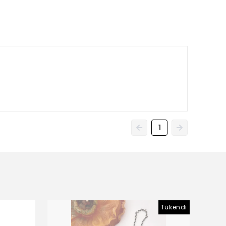
1
Tükendi