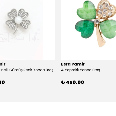
mir
Esra Pamir
ı İncili Gümüş Renk Yonca Broş
4 Yapraklı Yonca Broş
00
₺ 450.00