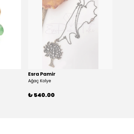
Esra Pamir
Esra 
Ağaç Kolye
Ahtapo
₺ 540.00
₺ 59