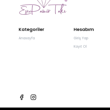
Kategoriler
Hesabım
Anasayfa
Giriş Yap
Kayıt Ol