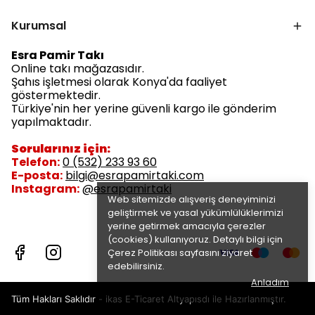
Kurumsal
Esra Pamir Takı
Online takı mağazasıdır.
Şahıs işletmesi olarak Konya'da faaliyet
göstermektedir.
Türkiye'nin her yerine güvenli kargo ile gönderim
yapılmaktadır.
Sorularınız için:
Telefon:
0 (532) 233 93 60
E-posta:
bilgi@esrapamirtaki.com
Instagram:
@esrapamirtaki
Web sitemizde alışveriş deneyiminizi
geliştirmek ve yasal yükümlülüklerimizi
yerine getirmek amacıyla çerezler
(cookies) kullanıyoruz. Detaylı bilgi için
Çerez Politikası
sayfasını ziyaret
edebilirsiniz.
Anladım
Tüm Hakları Saklıdır - ikas E-Ticaret
Altyapısdı ile Hazırlanmıştır.