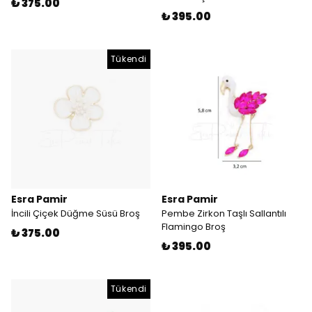
₺ 375.00
₺ 395.00
Tükendi
Esra Pamir
Esra Pamir
İncili Çiçek Düğme Süsü Broş
Pembe Zirkon Taşlı Sallantılı
Flamingo Broş
₺ 375.00
₺ 395.00
Tükendi