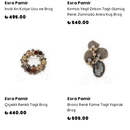
Esra Pamir
Esra Pamir
İncili Arı Kolye Ucu ve Broş
Kırmızı Yeşil Zirkon Taşlı Gümüş
Renk Zümrüdü Anka Kuş Broş
₺ 495.00
₺ 540.00
Esra Pamir
Esra Pamir
Çiçekli Renkli Taşlı Broş
Bronz Renk Füme Taşlı Yaprak
Broş
₺ 440.00
₺ 505.00