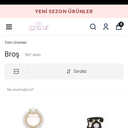
YENI SEZON ÜRÜNLER
0
Tüm Ürünler
Broş
567
ürün
Sırala