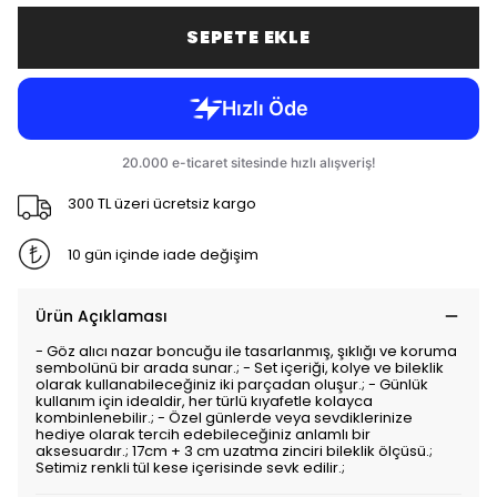
SEPETE EKLE
300 TL üzeri ücretsiz kargo
10 gün içinde iade değişim
Ürün Açıklaması
- Göz alıcı nazar boncuğu ile tasarlanmış, şıklığı ve koruma
sembolünü bir arada sunar.; - Set içeriği, kolye ve bileklik
olarak kullanabileceğiniz iki parçadan oluşur.; - Günlük
kullanım için idealdir, her türlü kıyafetle kolayca
kombinlenebilir.; - Özel günlerde veya sevdiklerinize
hediye olarak tercih edebileceğiniz anlamlı bir
aksesuardır.; 17cm + 3 cm uzatma zinciri bileklik ölçüsü.;
Setimiz renkli tül kese içerisinde sevk edilir.;