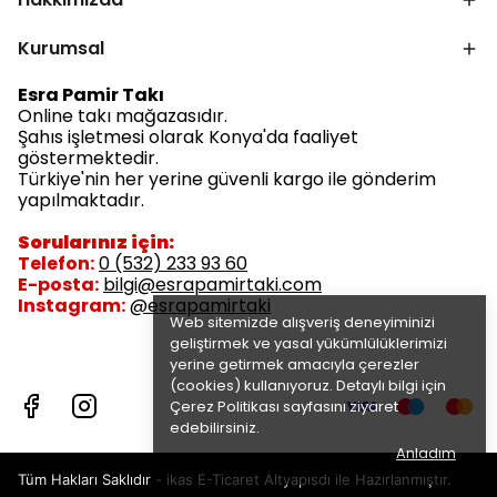
Kurumsal
Esra Pamir Takı
Online takı mağazasıdır.
Şahıs işletmesi olarak Konya'da faaliyet
göstermektedir.
Türkiye'nin her yerine güvenli kargo ile gönderim
yapılmaktadır.
Sorularınız için:
Telefon:
0 (532) 233 93 60
E-posta:
bilgi@esrapamirtaki.com
Instagram:
@esrapamirtaki
Web sitemizde alışveriş deneyiminizi
geliştirmek ve yasal yükümlülüklerimizi
yerine getirmek amacıyla çerezler
(cookies) kullanıyoruz. Detaylı bilgi için
Çerez Politikası
sayfasını ziyaret
edebilirsiniz.
Anladım
Tüm Hakları Saklıdır - ikas E-Ticaret
Altyapısdı ile Hazırlanmıştır.