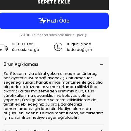
SEPETE EKLE
300 TL üzeri
10 gün içinde
ücretsiz kargo
iade değişim
Ürün Açıklaması
Zarif tasarımıyla dikkat çeken elmas montür broş,
her kıyafetle uyum sağlayacak şık bir aksesuar
seçeneği sunar.; Parlak elmas montürleri ile göz alıcı
bir parlaklık kazandırır ve her ortamda stilinizi öne
çıkarır.; Kaliteli malzemeden üretilmiş olup, uzun
süreli kullanıma dayanıklıdır ve kolayca solma
yapmaz.; Özel günlerde ve resmi etkinliklerde de
tercih edebileceğiniz bu broş, zarafetinizi
tamamlamanız için idealdir.; Hediye olarak da
düşünülebilecek bu elmas montür broş, sevdikleriniz
için anlamlı bir hediye seçeneği olabilir.;