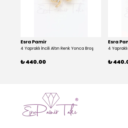
Esra Pamir
Esra Pa
4 Yapraklı İncili Altın Renk Yonca Broş
4 Yaprakl
₺ 440.00
₺ 440.