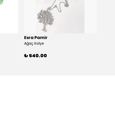
Esra Pamir
Esra 
Ağaç Kolye
Ahtapo
₺ 540.00
₺ 59