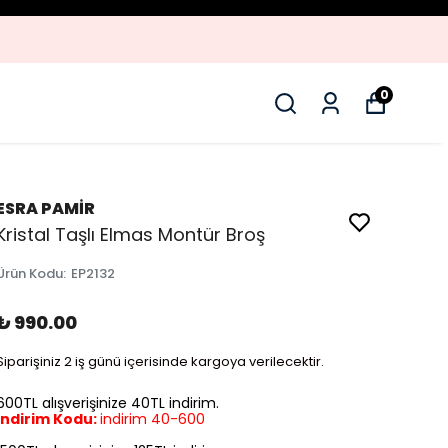
0
ESRA PAMİR
Kristal Taşlı Elmas Montür Broş
Ürün Kodu
:
EP2132
₺ 990.00
Siparişiniz 2 iş günü içerisinde kargoya verilecektir.
600TL alışverişinize 40TL indirim.
İndirim Kodu:
indirim 40-600