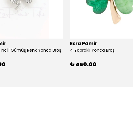
mir
Esra Pamir
ı İncili Gümüş Renk Yonca Broş
4 Yapraklı Yonca Broş
00
₺ 450.00