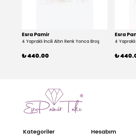
Esra Pamir
Esra Pa
4 Yapraklı İncili Altın Renk Yonca Broş
4 Yaprakl
₺ 440.00
₺ 440.
Kategoriler
Hesabım