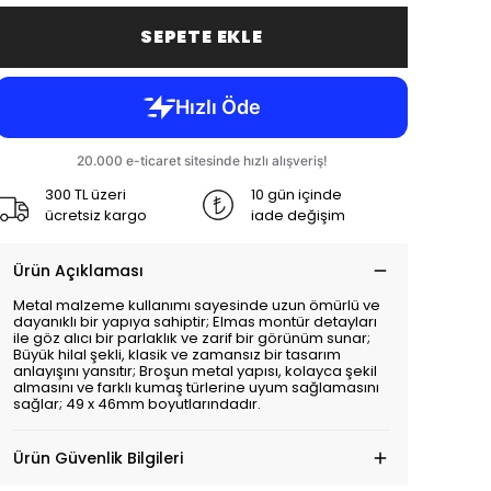
SEPETE EKLE
300 TL üzeri
10 gün içinde
ücretsiz kargo
iade değişim
Ürün Açıklaması
Metal malzeme kullanımı sayesinde uzun ömürlü ve
dayanıklı bir yapıya sahiptir; Elmas montür detayları
ile göz alıcı bir parlaklık ve zarif bir görünüm sunar;
Büyük hilal şekli, klasik ve zamansız bir tasarım
anlayışını yansıtır; Broşun metal yapısı, kolayca şekil
almasını ve farklı kumaş türlerine uyum sağlamasını
sağlar; 49 x 46mm boyutlarındadır.
Ürün Güvenlik Bilgileri