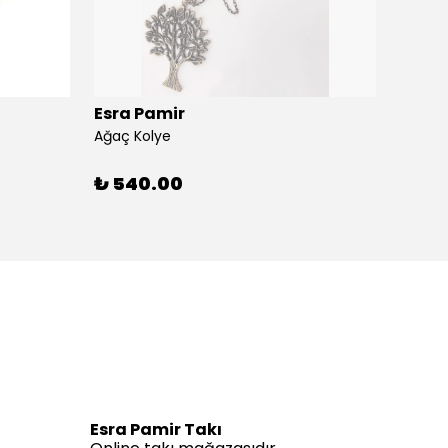
Esra Pamir
Esra 
Ağaç Kolye
Ahtapo
₺ 540.00
₺ 59
Esra Pamir Takı