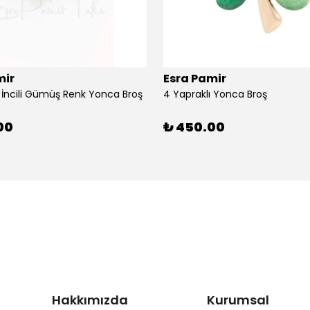
mir
Esra Pamir
ı İncili Gümüş Renk Yonca Broş
4 Yapraklı Yonca Broş
00
₺ 450.00
Hakkımızda
Kurumsal