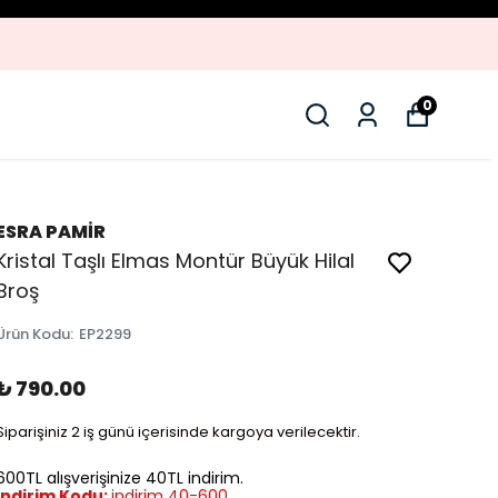
0
ESRA PAMİR
Kristal Taşlı Elmas Montür Büyük Hilal
Broş
Ürün Kodu
:
EP2299
₺ 790.00
Siparişiniz 2 iş günü içerisinde kargoya verilecektir.
600TL alışverişinize 40TL indirim.
İndirim Kodu:
indirim 40-600