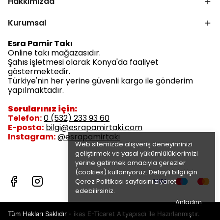
Hakkımızda
Kurumsal
Esra Pamir Takı
Online takı mağazasıdır.
Şahıs işletmesi olarak Konya'da faaliyet
göstermektedir.
Türkiye'nin her yerine güvenli kargo ile gönderim
yapılmaktadır.
Sorularınız için:
Telefon:
0 (532) 233 93 60
E-posta:
bilgi@esrapamirtaki.com
Instagram:
@esrapamirtaki
Web sitemizde alışveriş deneyiminizi
geliştirmek ve yasal yükümlülüklerimizi
yerine getirmek amacıyla çerezler
(cookies) kullanıyoruz. Detaylı bilgi için
Çerez Politikası
sayfasını ziyaret
edebilirsiniz.
Anladım
Tüm Hakları Saklıdır - ikas E-Ticaret
Altyapısdı ile Hazırlanmıştır.