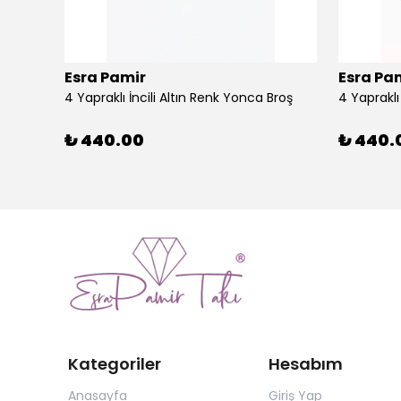
Esra Pamir
Esra Pa
4 Yapraklı İncili Altın Renk Yonca Broş
4 Yaprakl
₺ 440.00
₺ 440.
Kategoriler
Hesabım
Anasayfa
Giriş Yap