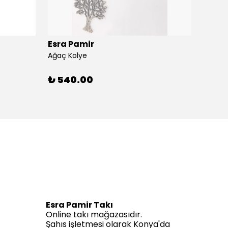
Esra Pamir
Esra 
Ağaç Kolye
Ahtapo
₺ 540.00
₺ 59
Esra Pamir Takı
Online takı mağazasıdır.
Şahıs işletmesi olarak Konya'da