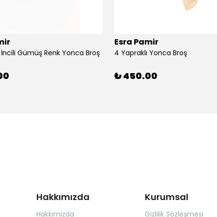
mir
Esra Pamir
ı İncili Gümüş Renk Yonca Broş
4 Yapraklı Yonca Broş
00
₺ 450.00
Hakkımızda
Kurumsal
Hakkımızda
Gizlilik Sözleşmesi