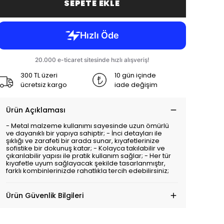
SEPETE EKLE
300 TL üzeri
10 gün içinde
ücretsiz kargo
iade değişim
Ürün Açıklaması
- Metal malzeme kullanımı sayesinde uzun ömürlü
ve dayanıklı bir yapıya sahiptir; - İnci detayları ile
şıklığı ve zarafeti bir arada sunar, kıyafetlerinize
sofistike bir dokunuş katar; - Kolayca takılabilir ve
çıkarılabilir yapısı ile pratik kullanım sağlar; - Her tür
kıyafetle uyum sağlayacak şekilde tasarlanmıştır,
farklı kombinlerinizde rahatlıkla tercih edebilirsiniz;
Ürün Güvenlik Bilgileri