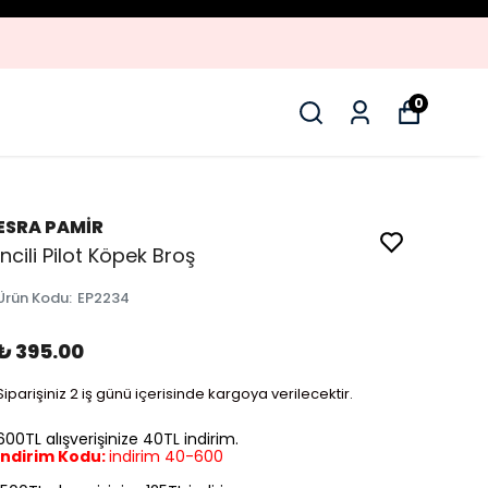
YENI SEZON ÜRÜNLER
0
ESRA PAMİR
Incili Pilot Köpek Broş
Ürün Kodu
:
EP2234
₺ 395.00
Siparişiniz 2 iş günü içerisinde kargoya verilecektir.
600TL alışverişinize 40TL indirim.
İndirim Kodu:
indirim 40-600