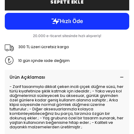
SEPETE EKLE
300 TL üzeri ücretsiz kargo
10 gün içinde iade değişim
Ürün Açıklaması
- Zarif tasarımıyla dikkat çeken incili çiçek düğme süsü, her
türlü kıyafetinize şıklık katmak için idealdir.; - Yaka veya kol
düğmelerinizi süsleyecek bu aksesuar, günlük giyimden
özel günlere kadar geniş kullanım alanına sahiptir.; Arka
klipsi sayesinde normal gömlek düğmesi üzerine
tutturulur.; - Diğer aksesuarlarınızla kolayca
kombinleyebileceğiniz bu parça, tarzınıza özgün bir
dokunuş ekler.; - Yaş grubuna özel bir tasarım sunarak, her
yaştan kullanıcının beğenisine hitap eder.; - Kaliteli ve
dayanıklı malzemelerden üretilmiştir.;