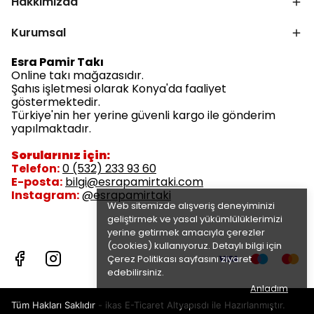
Hakkımızda
Kurumsal
Esra Pamir Takı
Online takı mağazasıdır.
Şahıs işletmesi olarak Konya'da faaliyet
göstermektedir.
Türkiye'nin her yerine güvenli kargo ile gönderim
yapılmaktadır.
Sorularınız için:
Telefon:
0 (532) 233 93 60
E-posta:
bilgi@esrapamirtaki.com
Instagram:
@esrapamirtaki
Web sitemizde alışveriş deneyiminizi
geliştirmek ve yasal yükümlülüklerimizi
yerine getirmek amacıyla çerezler
(cookies) kullanıyoruz. Detaylı bilgi için
Çerez Politikası
sayfasını ziyaret
edebilirsiniz.
Anladım
Tüm Hakları Saklıdır - ikas E-Ticaret
Altyapısdı ile Hazırlanmıştır.