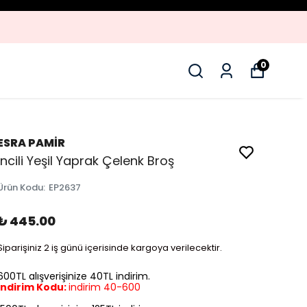
0
ESRA PAMİR
İncili Yeşil Yaprak Çelenk Broş
Ürün Kodu
:
EP2637
₺ 445.00
Siparişiniz 2 iş günü içerisinde kargoya verilecektir.
600TL alışverişinize 40TL indirim.
İndirim Kodu:
indirim 40-600