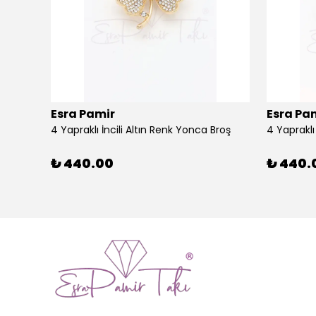
Esra Pamir
Esra Pa
4 Yapraklı İncili Altın Renk Yonca Broş
4 Yaprakl
₺ 440.00
₺ 440.