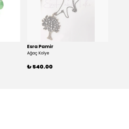
Esra Pamir
Esra 
Ağaç Kolye
Ahtapo
₺ 540.00
₺ 59