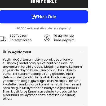
SEPETE EKLE
300 TL üzeri
10 gün içinde
ücretsiz kargo
iade değişim
Ürün Açıklaması
Yeşilin doğal tonlarındaki yaprak desenleriyle
süslenmiş metal broş, şık ve zarif bir aksesuar
arayanların tercihi olacak.; Metal malzeme kullanımı
sayesinde dayanıklı ve uzun ömürlü bir kullanım
sunar; sık kullanıma karşı direnç gösterir.; İncili
detayları ile göz alıcı bir parlaklık katarken, yeşil
yaprakların doğal güzelliğini stilinize taşır.; Her türlü
kıyafetle uyumlu olarak kombinlenebilir; hem resmi
hem de günlük kıyafetlerle kolayca eşleştirilebilir.;
Broş, klasik broş iğnesi sayesinde kolayca takılıp
çıkarılabilir ve kıyafetlerinize estetik bir dokunuş
ekler.;