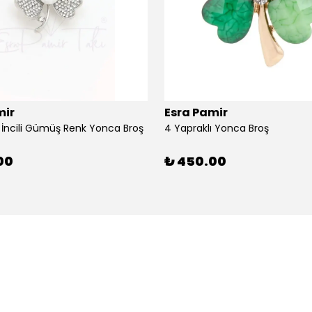
mir
Esra Pamir
ı İncili Gümüş Renk Yonca Broş
4 Yapraklı Yonca Broş
00
₺ 450.00