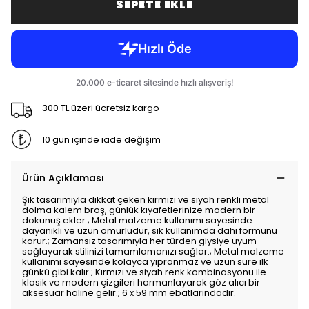
SEPETE EKLE
300 TL üzeri ücretsiz kargo
10 gün içinde iade değişim
Ürün Açıklaması
Şık tasarımıyla dikkat çeken kırmızı ve siyah renkli metal
dolma kalem broş, günlük kıyafetlerinize modern bir
dokunuş ekler.; Metal malzeme kullanımı sayesinde
dayanıklı ve uzun ömürlüdür, sık kullanımda dahi formunu
korur.; Zamansız tasarımıyla her türden giysiye uyum
sağlayarak stilinizi tamamlamanızı sağlar.; Metal malzeme
kullanımı sayesinde kolayca yıpranmaz ve uzun süre ilk
günkü gibi kalır.; Kırmızı ve siyah renk kombinasyonu ile
klasik ve modern çizgileri harmanlayarak göz alıcı bir
aksesuar haline gelir.; 6 x 59 mm ebatlarındadır.