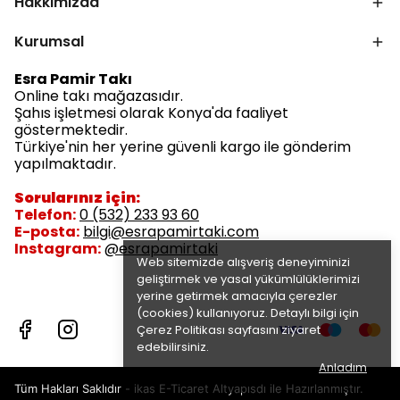
Hakkımızda
Kurumsal
Esra Pamir Takı
Online takı mağazasıdır.
Şahıs işletmesi olarak Konya'da faaliyet
göstermektedir.
Türkiye'nin her yerine güvenli kargo ile gönderim
yapılmaktadır.
Sorularınız için:
Telefon:
0 (532) 233 93 60
E-posta:
bilgi@esrapamirtaki.com
Instagram:
@esrapamirtaki
Web sitemizde alışveriş deneyiminizi
geliştirmek ve yasal yükümlülüklerimizi
yerine getirmek amacıyla çerezler
(cookies) kullanıyoruz. Detaylı bilgi için
Çerez Politikası
sayfasını ziyaret
edebilirsiniz.
Anladım
Tüm Hakları Saklıdır - ikas E-Ticaret
Altyapısdı ile Hazırlanmıştır.