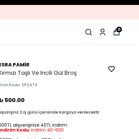
0
ESRA PAMİR
Kırmızı Taşlı Ve Incili Gül Broş
Ürün Kodu
:
EP2474
₺ 500.00
Siparişiniz 2 iş günü içerisinde kargoya verilecektir.
600TL alışverişinize 40TL indirim.
İndirim Kodu:
indirim 40-600