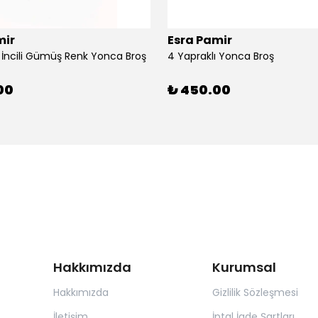
mir
Esra Pamir
ı İncili Gümüş Renk Yonca Broş
4 Yapraklı Yonca Broş
00
₺ 450.00
Hakkımızda
Kurumsal
Hakkımızda
Gizlilik Sözleşmesi
İletişim
İptal İade Şartları