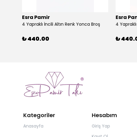
Esra Pamir
Esra Pa
4 Yapraklı İncili Altın Renk Yonca Broş
4 Yaprakl
₺ 440.00
₺ 440.
Kategoriler
Hesabım
Anasayfa
Giriş Yap
Kayıt Ol