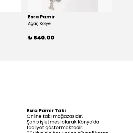
Esra Pamir
Esra 
Ağaç Kolye
Ahtapo
₺ 540.00
₺ 59
Esra Pamir Takı
Online takı mağazasıdır.
Şahıs işletmesi olarak Konya'da
faaliyet göstermektedir.