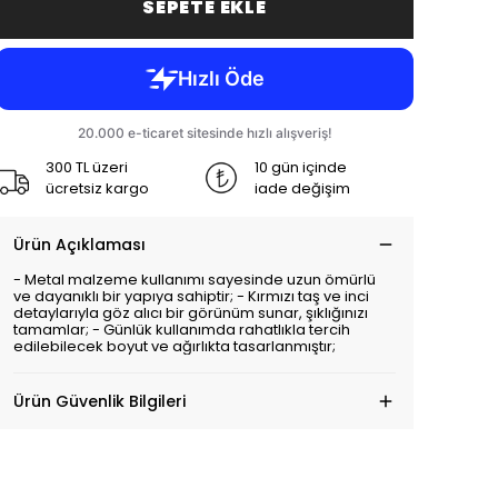
SEPETE EKLE
300 TL üzeri
10 gün içinde
ücretsiz kargo
iade değişim
Ürün Açıklaması
- Metal malzeme kullanımı sayesinde uzun ömürlü
ve dayanıklı bir yapıya sahiptir; - Kırmızı taş ve inci
detaylarıyla göz alıcı bir görünüm sunar, şıklığınızı
tamamlar; - Günlük kullanımda rahatlıkla tercih
edilebilecek boyut ve ağırlıkta tasarlanmıştır;
Ürün Güvenlik Bilgileri