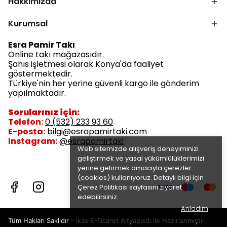
Hakkımızda
Kurumsal
Esra Pamir Takı
Online takı mağazasıdır.
Şahıs işletmesi olarak Konya'da faaliyet
göstermektedir.
Türkiye'nin her yerine güvenli kargo ile gönderim
yapılmaktadır.
Sorularınız için:
Telefon:
0 (532) 233 93 60
E-posta:
bilgi@esrapamirtaki.com
Instagram:
@esrapamirtaki
Web sitemizde alışveriş deneyiminizi
geliştirmek ve yasal yükümlülüklerimizi
yerine getirmek amacıyla çerezler
(cookies) kullanıyoruz. Detaylı bilgi için
Çerez Politikası
sayfasını ziyaret
edebilirsiniz.
Anladım
Tüm Hakları Saklıdır - ikas E-Ticaret
Altyapısdı ile Hazırlanmıştır.