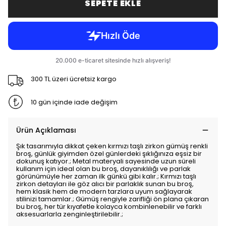
SEPETE EKLE
300 TL üzeri ücretsiz kargo
10 gün içinde iade değişim
Ürün Açıklaması
Şık tasarımıyla dikkat çeken kırmızı taşlı zirkon gümüş renkli
broş, günlük giyimden özel günlerdeki şıklığınıza eşsiz bir
dokunuş katıyor.; Metal materyali sayesinde uzun süreli
kullanım için ideal olan bu broş, dayanıklılığı ve parlak
görünümüyle her zaman ilk günkü gibi kalır.; Kırmızı taşlı
zirkon detayları ile göz alıcı bir parlaklık sunan bu broş,
hem klasik hem de modern tarzlara uyum sağlayarak
stilinizi tamamlar.; Gümüş rengiyle zarifliği ön plana çıkaran
bu broş, her tür kıyafetle kolayca kombinlenebilir ve farklı
aksesuarlarla zenginleştirilebilir.;