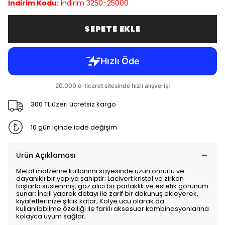
İndirim Kodu:
indirim
3250-25000
SEPETE EKLE
300 TL üzeri ücretsiz kargo
10 gün içinde iade değişim
Ürün Açıklaması
Metal malzeme kullanımı sayesinde uzun ömürlü ve
dayanıklı bir yapıya sahiptir; Lacivert kristal ve zirkon
taşlarla süslenmiş, göz alıcı bir parlaklık ve estetik görünüm
sunar; İncili yaprak detayı ile zarif bir dokunuş ekleyerek,
kıyafetlerinize şıklık katar; Kolye ucu olarak da
kullanılabilme özelliği ile farklı aksesuar kombinasyonlarına
kolayca uyum sağlar;