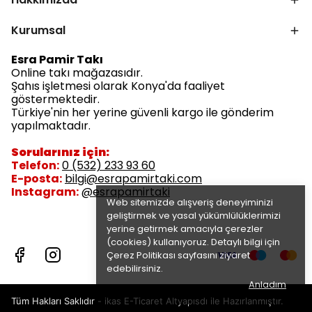
Kurumsal
Esra Pamir Takı
Online takı mağazasıdır.
Şahıs işletmesi olarak Konya'da faaliyet
göstermektedir.
Türkiye'nin her yerine güvenli kargo ile gönderim
yapılmaktadır.
Sorularınız için:
Telefon:
0 (532) 233 93 60
E-posta:
bilgi@esrapamirtaki.com
Instagram:
@esrapamirtaki
Web sitemizde alışveriş deneyiminizi
geliştirmek ve yasal yükümlülüklerimizi
yerine getirmek amacıyla çerezler
(cookies) kullanıyoruz. Detaylı bilgi için
Çerez Politikası
sayfasını ziyaret
edebilirsiniz.
Anladım
Tüm Hakları Saklıdır - ikas E-Ticaret
Altyapısdı ile Hazırlanmıştır.