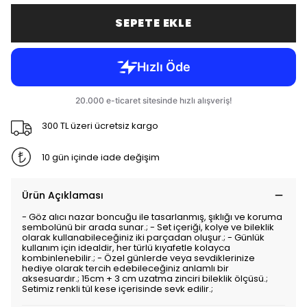
SEPETE EKLE
300 TL üzeri ücretsiz kargo
10 gün içinde iade değişim
Ürün Açıklaması
- Göz alıcı nazar boncuğu ile tasarlanmış, şıklığı ve koruma
sembolünü bir arada sunar.; - Set içeriği, kolye ve bileklik
olarak kullanabileceğiniz iki parçadan oluşur.; - Günlük
kullanım için idealdir, her türlü kıyafetle kolayca
kombinlenebilir.; - Özel günlerde veya sevdiklerinize
hediye olarak tercih edebileceğiniz anlamlı bir
aksesuardır.; 15cm + 3 cm uzatma zinciri bileklik ölçüsü.;
Setimiz renkli tül kese içerisinde sevk edilir.;