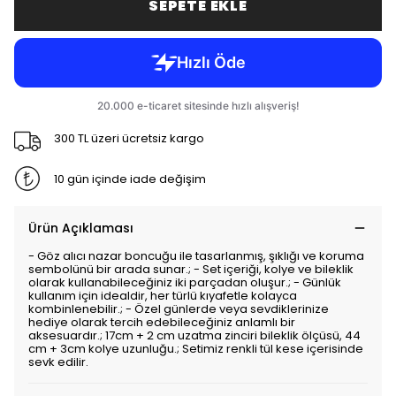
SEPETE EKLE
300 TL üzeri ücretsiz kargo
10 gün içinde iade değişim
Ürün Açıklaması
- Göz alıcı nazar boncuğu ile tasarlanmış, şıklığı ve koruma
sembolünü bir arada sunar.; - Set içeriği, kolye ve bileklik
olarak kullanabileceğiniz iki parçadan oluşur.; - Günlük
kullanım için idealdir, her türlü kıyafetle kolayca
kombinlenebilir.; - Özel günlerde veya sevdiklerinize
hediye olarak tercih edebileceğiniz anlamlı bir
aksesuardır.; 17cm + 2 cm uzatma zinciri bileklik ölçüsü, 44
cm + 3cm kolye uzunluğu.; Setimiz renkli tül kese içerisinde
sevk edilir.