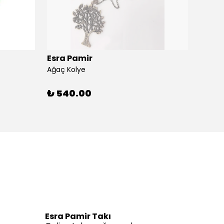
Esra Pamir
Esra 
Ağaç Kolye
Ahtapo
₺ 540.00
₺ 59
Esra Pamir Takı