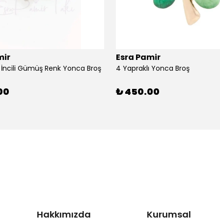
mir
Esra Pamir
ı İncili Gümüş Renk Yonca Broş
4 Yapraklı Yonca Broş
00
₺ 450.00
Hakkımızda
Kurumsal