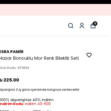
0
ESRA PAMİR
Nazar Boncuklu Mor Renk Bileklik Seti
Ürün Kodu
:
EP3592
₺ 225.00
Siparişiniz 2 iş günü içerisinde kargoya verilecektir.
600TL alışverişinize 40TL indirim.
İndirim Kodu:
indirim 40-600