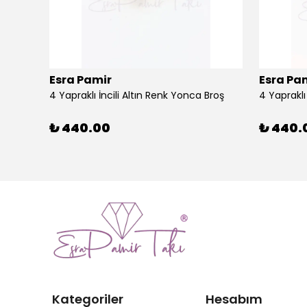
Esra Pamir
Esra Pa
4 Yapraklı İncili Altın Renk Yonca Broş
4 Yaprakl
₺ 440.00
₺ 440.
Kategoriler
Hesabım