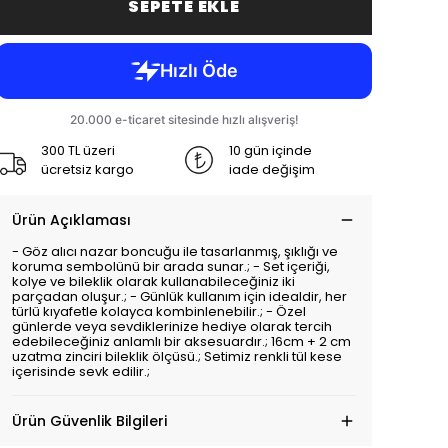
SEPETE EKLE
300 TL üzeri
10 gün içinde
ücretsiz kargo
iade değişim
Ürün Açıklaması
- Göz alıcı nazar boncuğu ile tasarlanmış, şıklığı ve
koruma sembolünü bir arada sunar.; - Set içeriği,
kolye ve bileklik olarak kullanabileceğiniz iki
parçadan oluşur.; - Günlük kullanım için idealdir, her
türlü kıyafetle kolayca kombinlenebilir.; - Özel
günlerde veya sevdiklerinize hediye olarak tercih
edebileceğiniz anlamlı bir aksesuardır.; 16cm + 2 cm
uzatma zinciri bileklik ölçüsü.; Setimiz renkli tül kese
içerisinde sevk edilir.;
Ürün Güvenlik Bilgileri