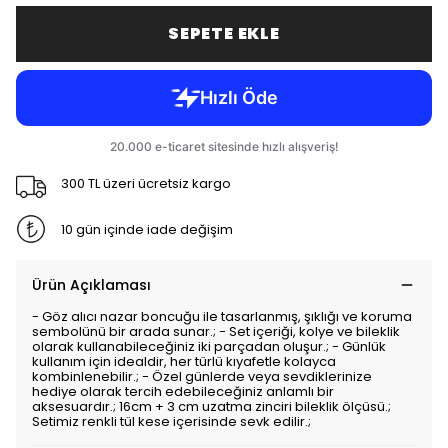
SEPETE EKLE
300 TL üzeri ücretsiz kargo
10 gün içinde iade değişim
Ürün Açıklaması
- Göz alıcı nazar boncuğu ile tasarlanmış, şıklığı ve koruma
sembolünü bir arada sunar.; - Set içeriği, kolye ve bileklik
olarak kullanabileceğiniz iki parçadan oluşur.; - Günlük
kullanım için idealdir, her türlü kıyafetle kolayca
kombinlenebilir.; - Özel günlerde veya sevdiklerinize
hediye olarak tercih edebileceğiniz anlamlı bir
aksesuardır.; 16cm + 3 cm uzatma zinciri bileklik ölçüsü.;
Setimiz renkli tül kese içerisinde sevk edilir.;