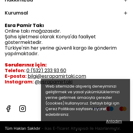
Kurumsal
Esra Pamir Takı
Online takı mağazasıdır.
Şahıs işletmesi olarak Konya'da faaliyet
göstermektedir.
Türkiye'nin her yerine güvenli kargo ile gönderim
yapılmaktadır.
Sorularınız için:
Telefon:
0 (532) 233 93 60
E-posta:
bilgi@esrapamirtaki.com
Instagram:
@esrapamirtaki
Web sitemizde alışveriş deneyiminizi
geliştirmek ve yasal yükümlülüklerimizi
yerine getirmek amacıyla çerezler
(cookies) kullanıyoruz. Detaylı bilgi için
Çerez Politikası
sayfasını ziyaret
edebilirsiniz.
Anladım
Tüm Hakları Saklıdır - ikas E-Ticaret
Altyapısdı ile Hazırlanmıştır.