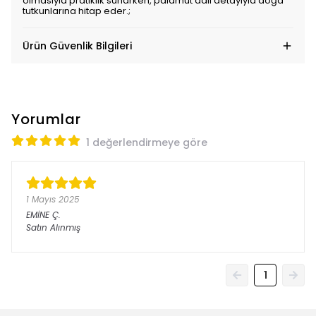
olmasıyla pratiklik sunarken, palamut dalı detayıyla doğa
tutkunlarına hitap eder.;
Ürün Güvenlik Bilgileri
Yorumlar
1 değerlendirmeye göre
1 Mayıs 2025
EMİNE
Ç.
Satın Alınmış
1