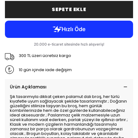
SEPETE EKLE
300 TL üzeri ücretsiz kargo
10 gün içinde iade değişim
Ürün Açıklaması
Şık tasarımıyla dikkat çeken palamut dalı broş, her türlü
kıyafetle uyum sağlayacak şekilde tasarlanmıştır.; Doğanın
güzelliğini stilinize taşıyan bu broş, hem günlük
kombinlerinizde hem de özel günlerde kullanabileceğiniz
ideal aksesuardır.; Paslanmaz çelik malzemesiyle uzun
süreli kullanım vaat ederken, parlak yüzeyi ile ışıltınızı artırır.;
Klasik ve modern çizgilerin harmanlandığı tasarımıyla
zamansız bir parça olarak gardrobunuzun vazgeçilmezi
olacak.; Broşun boyutları, kolay takılabilir ve çıkarılabilir