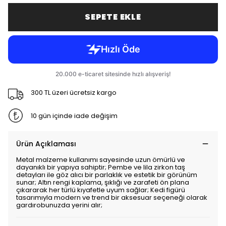
SEPETE EKLE
300 TL üzeri ücretsiz kargo
10 gün içinde iade değişim
Ürün Açıklaması
Metal malzeme kullanımı sayesinde uzun ömürlü ve
dayanıklı bir yapıya sahiptir; Pembe ve lila zirkon taş
detayları ile göz alıcı bir parlaklık ve estetik bir görünüm
sunar; Altın rengi kaplama, şıklığı ve zarafeti ön plana
çıkararak her türlü kıyafetle uyum sağlar; Kedi figürü
tasarımıyla modern ve trend bir aksesuar seçeneği olarak
gardırobunuzda yerini alır;