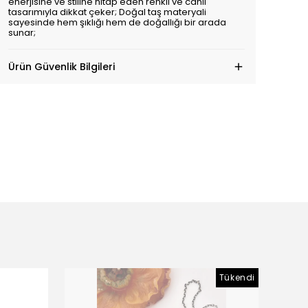
enerjisine ve stiline hitap eden renkli ve canlı
tasarımıyla dikkat çeker; Doğal taş materyali
sayesinde hem şıklığı hem de doğallığı bir arada
sunar;
Ürün Güvenlik Bilgileri
Tükendi