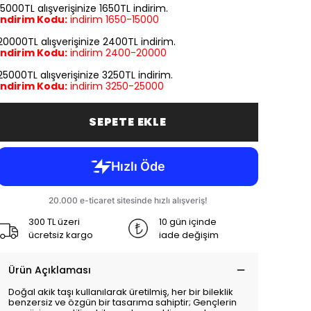
15000TL alışverişinize 1650TL indirim.
İndirim Kodu:
indirim
1650-15000
20000TL alışverişinize 2400TL indirim.
İndirim Kodu:
indirim
2400-20000
25000TL alışverişinize 3250TL indirim.
İndirim Kodu:
indirim
3250-25000
SEPETE EKLE
300 TL üzeri
10 gün içinde
ücretsiz kargo
iade değişim
Ürün Açıklaması
Doğal akik taşı kullanılarak üretilmiş, her bir bileklik
benzersiz ve özgün bir tasarıma sahiptir; Gençlerin