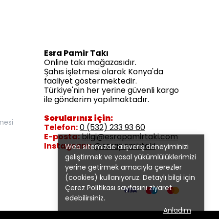
Esra Pamir Takı
Online takı mağazasıdır.
Şahıs işletmesi olarak Konya'da
faaliyet göstermektedir.
Türkiye'nin her yerine güvenli kargo
ile gönderim yapılmaktadır.
Sorularınız için:
mesi
Telefon:
0 (532) 233 93 60
E-posta:
bilgi@esrapamirtaki.com
Instagram:
@esrapamirtaki
Web sitemizde alışveriş deneyiminizi
geliştirmek ve yasal yükümlülüklerimizi
yerine getirmek amacıyla çerezler
(cookies) kullanıyoruz. Detaylı bilgi için
Çerez Politikası
sayfasını ziyaret
edebilirsiniz.
Anladım