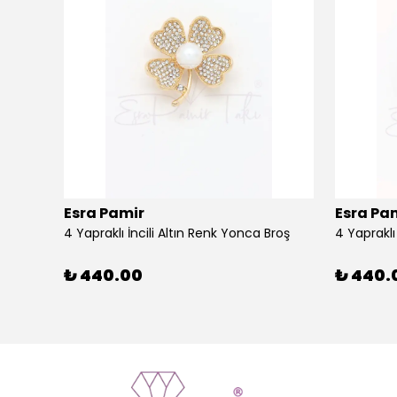
Esra Pamir
Esra Pa
4 Yapraklı İncili Altın Renk Yonca Broş
4 Yaprakl
₺ 440.00
₺ 440.