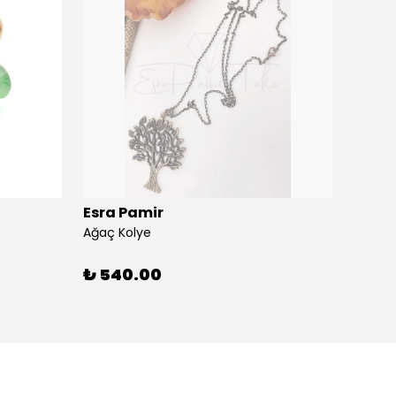
Esra Pamir
Esra 
Ağaç Kolye
Ahtapo
₺ 540.00
₺ 59