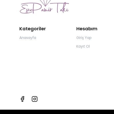
Kategoriler
Hesabım
Anasayfa
Giriş Yap
Kayıt Ol