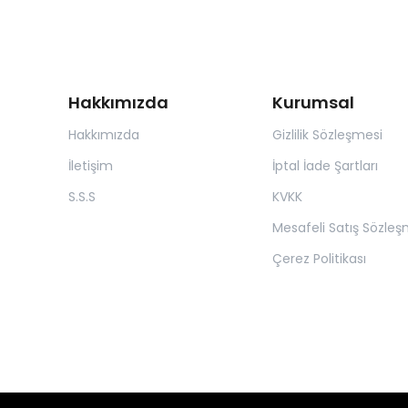
Hakkımızda
Kurumsal
Hakkımızda
Gizlilik Sözleşmesi
İletişim
İptal İade Şartları
S.S.S
KVKK
Mesafeli Satış Sözleş
Çerez Politikası