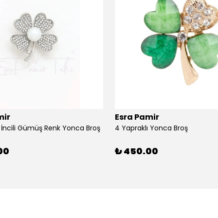
mir
Esra Pamir
ı İncili Gümüş Renk Yonca Broş
4 Yapraklı Yonca Broş
00
₺ 450.00