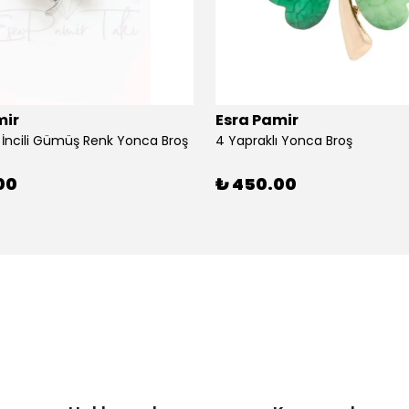
mir
Esra Pamir
ı İncili Gümüş Renk Yonca Broş
4 Yapraklı Yonca Broş
00
₺ 450.00