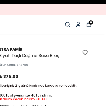
0
ESRA PAMİR
Siyah Taşlı Düğme Süsü Broş
Ürün Kodu
:
EP2786
₺ 375.00
Siparişiniz 2 iş günü içerisinde kargoya verilecektir.
600TL alışverişinize 40TL indirim.
İndirim Kodu:
indirim 40-600