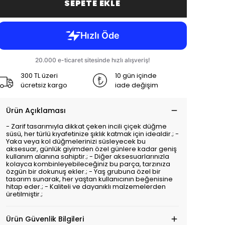
SEPETE EKLE
300 TL üzeri
10 gün içinde
ücretsiz kargo
iade değişim
Ürün Açıklaması
- Zarif tasarımıyla dikkat çeken incili çiçek düğme
süsü, her türlü kıyafetinize şıklık katmak için idealdir.; -
Yaka veya kol düğmelerinizi süsleyecek bu
aksesuar, günlük giyimden özel günlere kadar geniş
kullanım alanına sahiptir.; - Diğer aksesuarlarınızla
kolayca kombinleyebileceğiniz bu parça, tarzınıza
özgün bir dokunuş ekler.; - Yaş grubuna özel bir
tasarım sunarak, her yaştan kullanıcının beğenisine
hitap eder.; - Kaliteli ve dayanıklı malzemelerden
üretilmiştir.;
Ürün Güvenlik Bilgileri