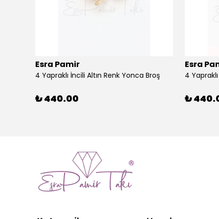
Esra Pamir
Esra Pa
4 Yapraklı İncili Altın Renk Yonca Broş
4 Yaprakl
₺ 440.00
₺ 440.