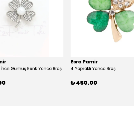
mir
Esra Pamir
ı İncili Gümüş Renk Yonca Broş
4 Yapraklı Yonca Broş
00
₺ 450.00