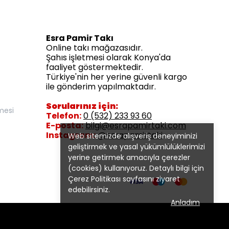
Esra Pamir Takı
Online takı mağazasıdır.
Şahıs işletmesi olarak Konya'da
faaliyet göstermektedir.
Türkiye'nin her yerine güvenli kargo
ile gönderim yapılmaktadır.
Sorularınız için:
mesi
Telefon:
0 (532) 233 93 60
E-posta:
bilgi@esrapamirtaki.com
Instagram:
@esrapamirtaki
Web sitemizde alışveriş deneyiminizi
geliştirmek ve yasal yükümlülüklerimizi
yerine getirmek amacıyla çerezler
(cookies) kullanıyoruz. Detaylı bilgi için
Çerez Politikası
sayfasını ziyaret
edebilirsiniz.
Anladım