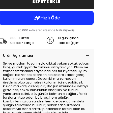
SEPETE EKLE
300 TL üzeri
10 gün içinde
ücretsiz kargo
iade değişim
Ürün Açıklaması
Şık ve modern tasarımıyla dikkat çeken sokak satıcısı
broş, günlük giyimde farkınızı ortaya koyar.; Klasik ve
zamansız tasarımı sayesinde her tür kıyafetle uyum
sağlar; blazer ceketlerden elbiselere kadar geniş
kullanım alanı sunar.; Dayanıklı malzemeden
üretilmiş olup uzun süreli kullanım için idealdir; sık
kullanıma karşı dirençlidir.; Broşun üzerindeki detaylı
gravürler, sokak kültürünün enerjisini ve ruhunu
yansıtarak stilinize özgünlük katmanızı sağlar.; Farklı
tarzlara hitap eden bu broş, hem günlük
kombinlerinizi canlandırır hem de özel günlerdeki
şıklığınıza katkıda bulunur.; Sokak satıcısı temalı
tasarımıyla trendleri takip edenlerin tercihi olan bu
broş, gardrobunuzdaki yerini almak için