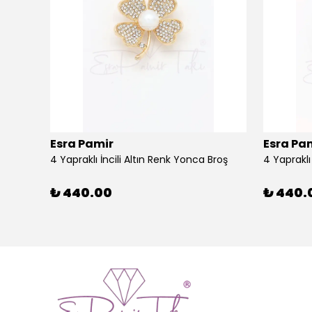
Esra Pamir
Esra Pa
4 Yapraklı İncili Altın Renk Yonca Broş
4 Yaprakl
₺ 440.00
₺ 440.