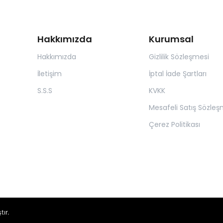
Hakkımızda
Kurumsal
Hakkımızda
Gizlilik Sözleşmesi
İletişim
İptal İade Şartları
S.S.S
KVKK
Mesafeli Satış Sözleş
Çerez Politikası
tır.