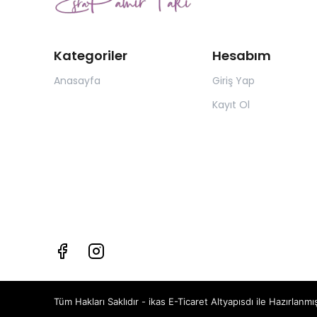
Kategoriler
Hesabım
Anasayfa
Giriş Yap
Kayıt Ol
Tüm Hakları Saklıdır - ikas E-Ticaret
Altyapısdı ile Hazırlanmış