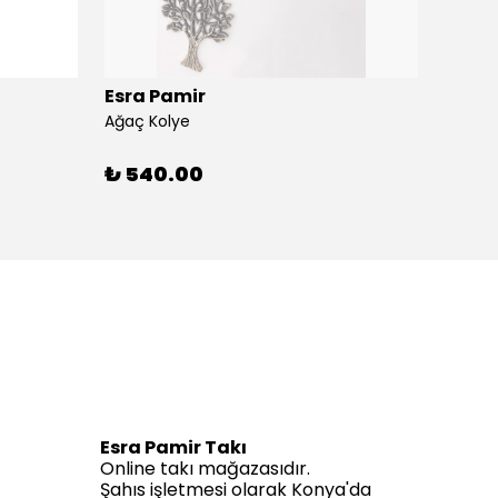
Esra Pamir
Esra 
Ağaç Kolye
Ahtapo
₺ 540.00
₺ 59
Esra Pamir Takı
Online takı mağazasıdır.
Şahıs işletmesi olarak Konya'da