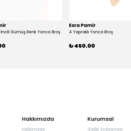
mir
Esra Pamir
ı İncili Gümüş Renk Yonca Broş
4 Yapraklı Yonca Broş
00
₺ 450.00
Hakkımızda
Kurumsal
Hakkımızda
Gizlilik Sözleşmesi