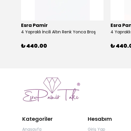
Esra Pamir
Esra Pa
4 Yapraklı İncili Altın Renk Yonca Broş
4 Yaprakl
₺ 440.00
₺ 440.
Kategoriler
Hesabım
Anasayfa
Giriş Yap