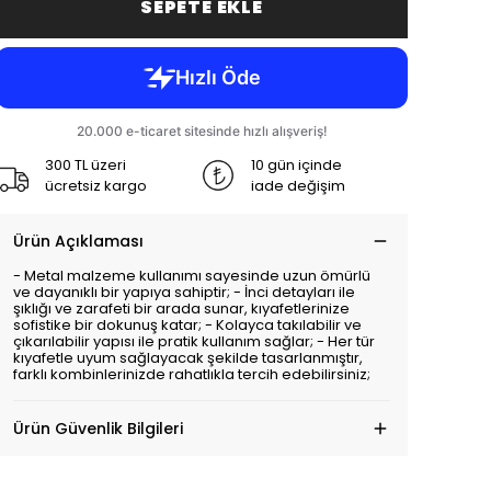
SEPETE EKLE
300 TL üzeri
10 gün içinde
ücretsiz kargo
iade değişim
Ürün Açıklaması
- Metal malzeme kullanımı sayesinde uzun ömürlü
ve dayanıklı bir yapıya sahiptir; - İnci detayları ile
şıklığı ve zarafeti bir arada sunar, kıyafetlerinize
sofistike bir dokunuş katar; - Kolayca takılabilir ve
çıkarılabilir yapısı ile pratik kullanım sağlar; - Her tür
kıyafetle uyum sağlayacak şekilde tasarlanmıştır,
farklı kombinlerinizde rahatlıkla tercih edebilirsiniz;
Ürün Güvenlik Bilgileri