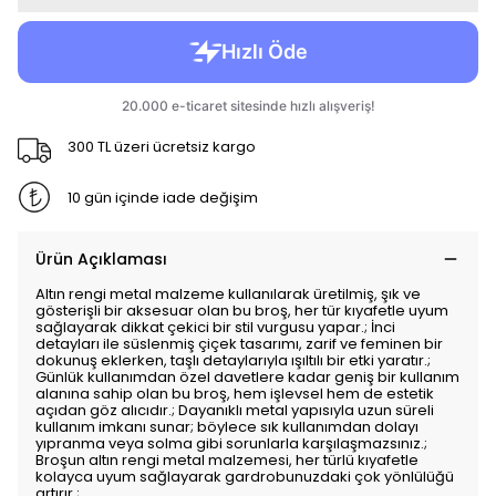
300 TL üzeri ücretsiz kargo
10 gün içinde iade değişim
Ürün Açıklaması
Altın rengi metal malzeme kullanılarak üretilmiş, şık ve
gösterişli bir aksesuar olan bu broş, her tür kıyafetle uyum
sağlayarak dikkat çekici bir stil vurgusu yapar.; İnci
detayları ile süslenmiş çiçek tasarımı, zarif ve feminen bir
dokunuş eklerken, taşlı detaylarıyla ışıltılı bir etki yaratır.;
Günlük kullanımdan özel davetlere kadar geniş bir kullanım
alanına sahip olan bu broş, hem işlevsel hem de estetik
açıdan göz alıcıdır.; Dayanıklı metal yapısıyla uzun süreli
kullanım imkanı sunar; böylece sık kullanımdan dolayı
yıpranma veya solma gibi sorunlarla karşılaşmazsınız.;
Broşun altın rengi metal malzemesi, her türlü kıyafetle
kolayca uyum sağlayarak gardrobunuzdaki çok yönlülüğü
artırır.;