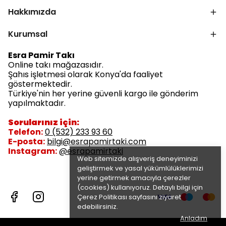
Hakkımızda
Kurumsal
Esra Pamir Takı
Online takı mağazasıdır.
Şahıs işletmesi olarak Konya'da faaliyet
göstermektedir.
Türkiye'nin her yerine güvenli kargo ile gönderim
yapılmaktadır.
Sorularınız için:
Telefon:
0 (532) 233 93 60
E-posta:
bilgi@esrapamirtaki.com
Instagram:
@esrapamirtaki
Web sitemizde alışveriş deneyiminizi
geliştirmek ve yasal yükümlülüklerimizi
yerine getirmek amacıyla çerezler
(cookies) kullanıyoruz. Detaylı bilgi için
Çerez Politikası
sayfasını ziyaret
edebilirsiniz.
Anladım