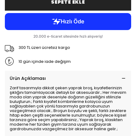
SEPETE EKLE
300 TL üzeri ücretsiz kargo
10 gün içinde iade değişim
Ürün Açıklaması
Zarif tasarımıyla dikkat çeken yaprak broş, kıyafetlerinizin
şıklığını tamamlayacak detaylı bir aksesuardır.; Her mevsim
moda olan yaprak deseniyle doğanın güzelliğini stilinizle
buluşturun.; Farklı kıyafet kombinlerine kolayca uyum
sağlayabilen çok yönlü tasarımıyla gardrobunuzun
vazgeçilmezi olacak.; Broşun boyutu ve şekli, farklı zevklere
hitap eden çeşitli seçeneklerle sunulmuştur; böylece kişisel
tarzınıza göre seçim yapabilirsiniz.; Yaprak broş, klasikten
moderne her türden giyim tarzına uyum sağlayarak
gardrobunuzda vazgeçilmez bir aksesuar haline gelir.;