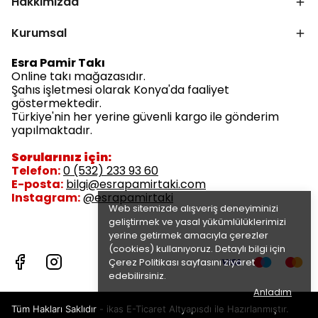
Hakkımızda
Kurumsal
Esra Pamir Takı
Online takı mağazasıdır.
Şahıs işletmesi olarak Konya'da faaliyet
göstermektedir.
Türkiye'nin her yerine güvenli kargo ile gönderim
yapılmaktadır.
Sorularınız için:
Telefon:
0 (532) 233 93 60
E-posta:
bilgi@esrapamirtaki.com
Instagram:
@esrapamirtaki
Web sitemizde alışveriş deneyiminizi
geliştirmek ve yasal yükümlülüklerimizi
yerine getirmek amacıyla çerezler
(cookies) kullanıyoruz. Detaylı bilgi için
Çerez Politikası
sayfasını ziyaret
edebilirsiniz.
Anladım
Tüm Hakları Saklıdır - ikas E-Ticaret
Altyapısdı ile Hazırlanmıştır.