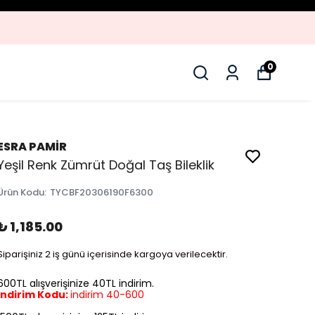
0
ESRA PAMİR
Yeşil Renk Zümrüt Doğal Taş Bileklik
Ürün Kodu
:
TYCBF20306190F6300
₺ 1,185.00
Siparişiniz 2 iş günü içerisinde kargoya verilecektir.
600TL alışverişinize 40TL indirim.
İndirim Kodu:
indirim 40-600