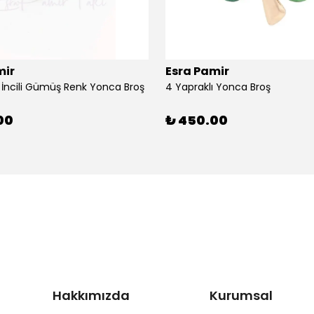
mir
Esra Pamir
ı İncili Gümüş Renk Yonca Broş
4 Yapraklı Yonca Broş
00
₺ 450.00
Hakkımızda
Kurumsal