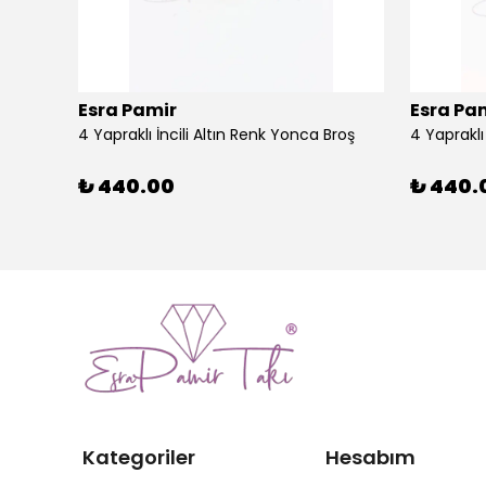
Esra Pamir
Esra Pa
4 Yapraklı İncili Altın Renk Yonca Broş
4 Yaprakl
₺ 440.00
₺ 440.
Kategoriler
Hesabım