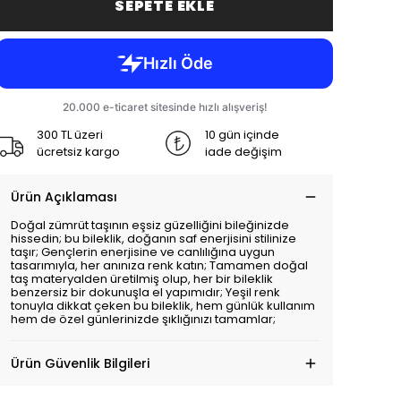
SEPETE EKLE
300 TL üzeri
10 gün içinde
ücretsiz kargo
iade değişim
Ürün Açıklaması
Doğal zümrüt taşının eşsiz güzelliğini bileğinizde
hissedin; bu bileklik, doğanın saf enerjisini stilinize
taşır; Gençlerin enerjisine ve canlılığına uygun
tasarımıyla, her anınıza renk katın; Tamamen doğal
taş materyalden üretilmiş olup, her bir bileklik
benzersiz bir dokunuşla el yapımıdır; Yeşil renk
tonuyla dikkat çeken bu bileklik, hem günlük kullanım
hem de özel günlerinizde şıklığınızı tamamlar;
Ürün Güvenlik Bilgileri