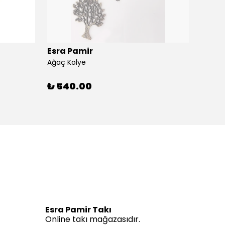
Esra Pamir
Esra 
Ağaç Kolye
Ahtapo
₺ 540.00
₺ 59
Esra Pamir Takı
Online takı mağazasıdır.