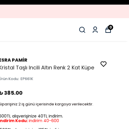
ÜRÜNLER
0
ESRA PAMİR
Kristal Taşlı Incili Altın Renk 2 Kat Küpe
Ürün Kodu
:
EP661K
₺ 385.00
Siparişiniz 2 iş günü içerisinde kargoya verilecektir.
600TL alışverişinize 40TL indirim.
İndirim Kodu:
indirim 40-600