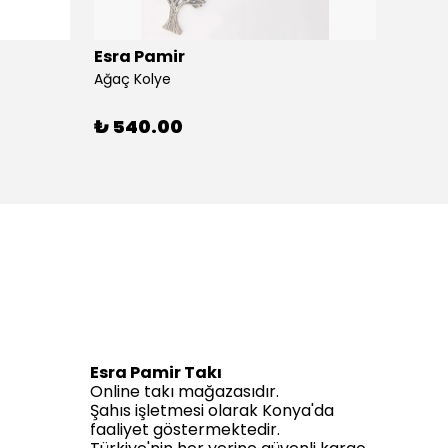
Esra Pamir
Esra 
Ağaç Kolye
Ahtapo
₺ 540.00
₺ 59
Esra Pamir Takı
Online takı mağazasıdır.
Şahıs işletmesi olarak Konya'da
faaliyet göstermektedir.