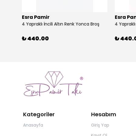
Esra Pamir
Esra Pa
4 Yapraklı İncili Altın Renk Yonca Broş
4 Yaprakl
₺ 440.00
₺ 440.
Kategoriler
Hesabım
Anasayfa
Giriş Yap
Kayıt Ol