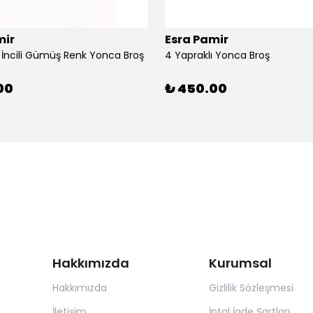
mir
Esra Pamir
ı İncili Gümüş Renk Yonca Broş
4 Yapraklı Yonca Broş
00
₺ 450.00
Hakkımızda
Kurumsal
Hakkımızda
Gizlilik Sözleşmesi
İletişim
İptal İade Şartları