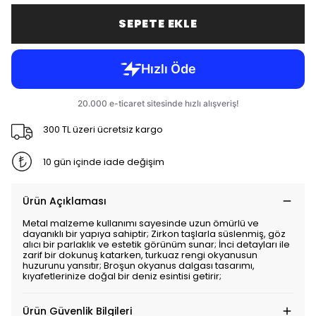
SEPETE EKLE
300 TL üzeri ücretsiz kargo
10 gün içinde iade değişim
Ürün Açıklaması
Metal malzeme kullanımı sayesinde uzun ömürlü ve
dayanıklı bir yapıya sahiptir; Zirkon taşlarla süslenmiş, göz
alıcı bir parlaklık ve estetik görünüm sunar; İnci detayları ile
zarif bir dokunuş katarken, turkuaz rengi okyanusun
huzurunu yansıtır; Broşun okyanus dalgası tasarımı,
kıyafetlerinize doğal bir deniz esintisi getirir;
Ürün Güvenlik Bilgileri